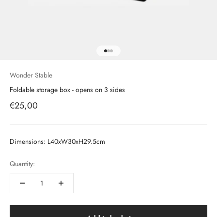
Aller à l'élément 1
Aller à l'élément 2
Aller à l'élément 3
Wonder Stable
Foldable storage box - opens on 3 sides
Prix de vente
€25,00
Dimensions: L40xW30xH29.5cm
Quantity: